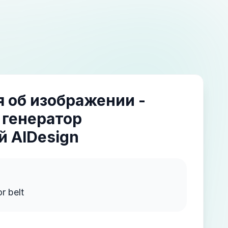
 об изображении -
 генератор
 AIDesign
r belt