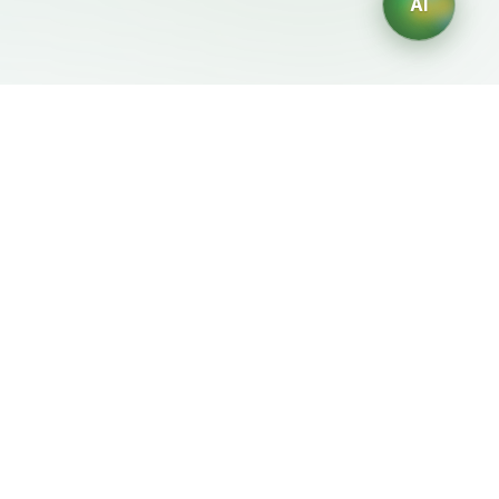
AI
Документы
ИИ-генераторы
Условия использования
Генератор логотипов ИИ
Политика
Генератор аватаров ИИ
конфиденциальности
ИИ-генератор деловых
Политика возврата
портретов
ИИ-генератор дизайна
интерьера
ИИ-генератор
персонажей
ИИ-генератор дизайна
футболок
Генератор обоев ИИ
Генератор татуировок
ИИ
Генератор раскрасок ИИ