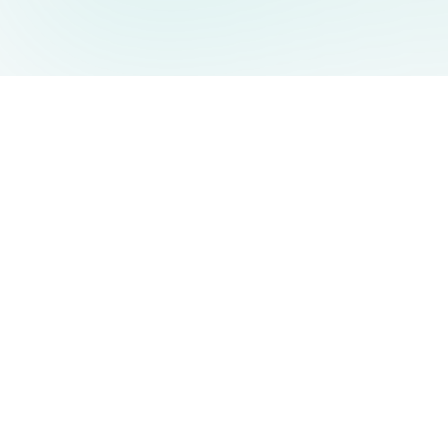
AIDesign
©
2026
AIDesign
.
Все права защищены
Бесплатный сервис создания изображений с ИИ для
каждого