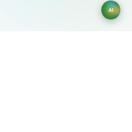
AI
AIDesign
©
2026
AIDesign
.
Все права защищены
Бесплатный сервис создания изображений с ИИ для
каждого
О сервисе
Free Audio Editor
Use Suno
Suno Downloader Pro
Flappy Bird
Free AI Storyboard