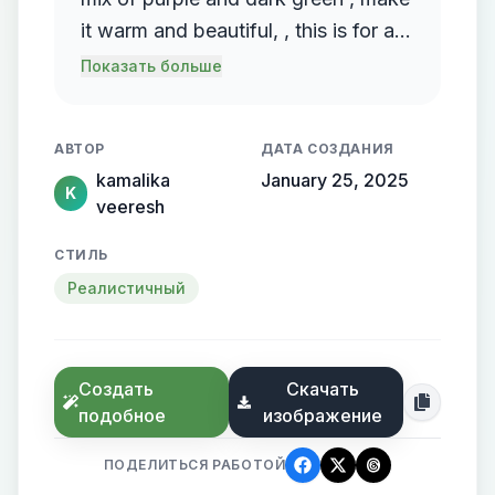
it warm and beautiful, , this is for a
background, you can add cosmos ,
Показать больше
make it unique and beautiful to look
at
АВТОР
ДАТА СОЗДАНИЯ
kamalika
January 25, 2025
K
veeresh
СТИЛЬ
Реалистичный
Создать
Скачать
подобное
изображение
ПОДЕЛИТЬСЯ РАБОТОЙ