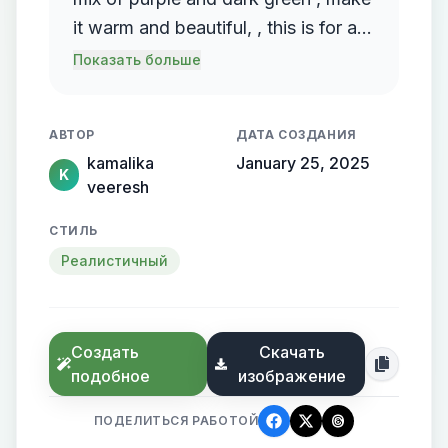
it warm and beautiful, , this is for a
background, you can add cosmos
Показать больше
add more purple, and light
background , make it unique and
АВТОР
ДАТА СОЗДАНИЯ
beautiful to look at
kamalika
January 25, 2025
K
veeresh
СТИЛЬ
Реалистичный
Создать
Скачать
подобное
изображение
ПОДЕЛИТЬСЯ РАБОТОЙ