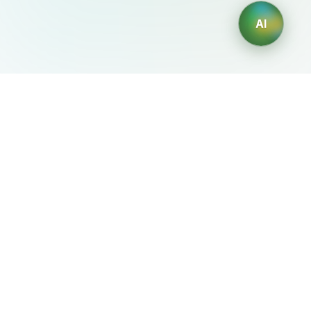
AI
AIDesign
©
2026
AIDesign
.
Все права защищены
Бесплатный сервис создания изображений с ИИ для
каждого
О сервисе
Free Audio Editor
Use Suno
Suno Downloader Pro
Flappy Bird
Free AI Storyboard