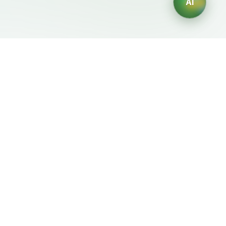
AI
Документы
ИИ-генераторы
Условия использования
Генератор логотипов ИИ
Политика
Генератор аватаров ИИ
конфиденциальности
ИИ-генератор деловых
Политика возврата
портретов
ИИ-генератор дизайна
интерьера
ИИ-генератор
персонажей
ИИ-генератор дизайна
футболок
Генератор обоев ИИ
Генератор татуировок
ИИ
Генератор раскрасок ИИ