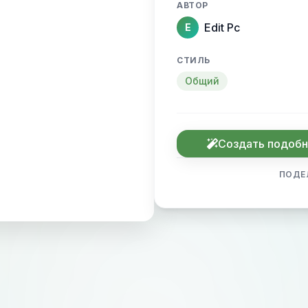
АВТОР
Edit Pc
E
СТИЛЬ
Общий
Создать подоб
ПОДЕ