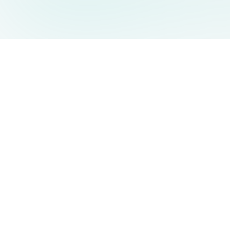
AIDesign
©
2026
AIDesign
.
Все права защищены
Бесплатный сервис создания изображений с ИИ для
каждого