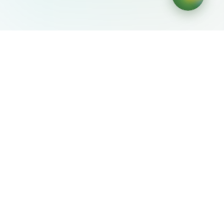
AIDesign
©
2026
AIDesign
.
Все права защищены
Бесплатный сервис создания изображений с ИИ для
каждого
О сервисе
Free Audio Editor
Use Suno
Suno Downloader Pro
Flappy Bird
Free AI Storyboard
AIBEI
Driving In The World