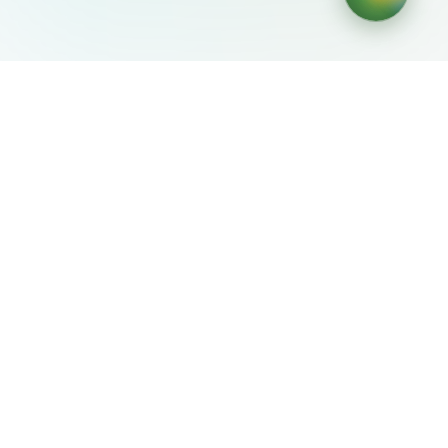
AIDesign
©
2026
AIDesign
.
Все права защищены
Бесплатный сервис создания изображений с ИИ для
каждого
О сервисе
Free Audio Editor
Use Suno
Suno Downloader Pro
Flappy Bird
Free AI Storyboard
AIBEI
Driving In The World