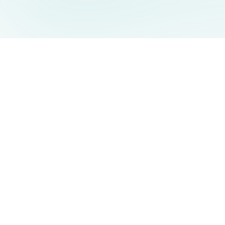
AIDesign
©
2026
AIDesign
.
Все права защищены
Бесплатный сервис создания изображений с ИИ для
каждого