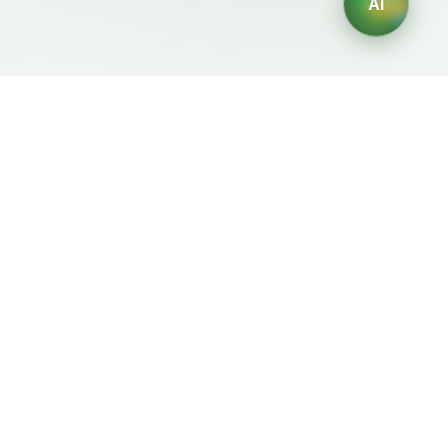
AI
Документы
ИИ-генераторы
Условия использования
Генератор логотипов ИИ
Политика
Генератор аватаров ИИ
конфиденциальности
ИИ-генератор деловых
Политика возврата
портретов
ИИ-генератор дизайна
интерьера
ИИ-генератор
персонажей
ИИ-генератор дизайна
футболок
Генератор обоев ИИ
Генератор татуировок
ИИ
Генератор раскрасок ИИ