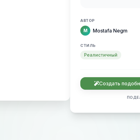
АВТОР
Mostafa Negm
M
СТИЛЬ
Реалистичный
Создать подоб
ПОДЕ