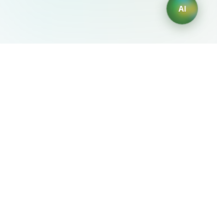
AI
AIDesign
©
2026
AIDesign
.
Все права защищены
Бесплатный сервис создания изображений с ИИ для
каждого
О сервисе
Free Audio Editor
Use Suno
Suno Downloader Pro
Flappy Bird
Free AI Storyboard
AIBEI