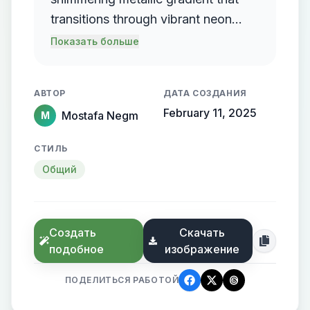
transitions through vibrant neon
colors, prominently featuring elegant
Показать больше
gold lettering, set against a
backdrop of a high-definition
АВТОР
ДАТА СОЗДАНИЯ
documentary events and facts
February 11, 2025
Mostafa Negm
M
СТИЛЬ
Общий
Создать
Скачать
подобное
изображение
ПОДЕЛИТЬСЯ РАБОТОЙ