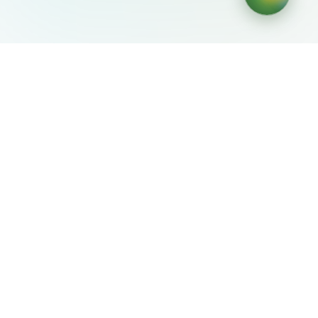
AIDesign
©
2026
AIDesign
.
Все права защищены
Бесплатный сервис создания изображений с ИИ для
каждого
О сервисе
Free Audio Editor
Use Suno
Suno Downloader Pro
Flappy Bird
Free AI Storyboard
AIBEI
Driving In The World