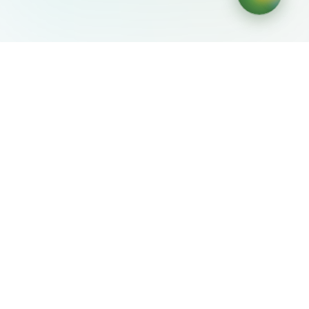
AIDesign
©
2026
AIDesign
.
Все права защищены
Бесплатный сервис создания изображений с ИИ для
каждого
О сервисе
Free Audio Editor
Use Suno
Suno Downloader Pro
Flappy Bird
Free AI Storyboard
AIBEI
Driving In The World