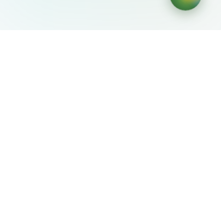
AIDesign
©
2026
AIDesign
.
Все права защищены
Бесплатный сервис создания изображений с ИИ для
каждого
О сервисе
Free Audio Editor
Use Suno
Suno Downloader Pro
Flappy Bird
Free AI Storyboard
AIBEI
Driving In The World