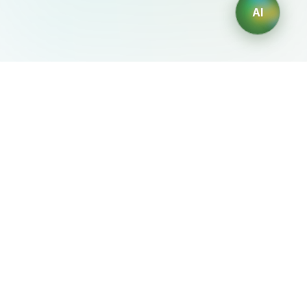
AI
AIDesign
©
2026
AIDesign
.
Все права защищены
Бесплатный сервис создания изображений с ИИ для
каждого
О сервисе
Free Audio Editor
Use Suno
Suno Downloader Pro
Flappy Bird
Free AI Storyboard
AIBEI