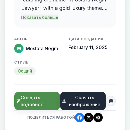
Lawyer" with a gold luxury theme.
The logo should incorporate a
Показать больше
flowing, streamlined metallic
gradient, with the name elegantly
АВТОР
ДАТА СОЗДАНИЯ
protruding from the background,
February 11, 2025
Mostafa Negm
M
creating a sense of motion and
high-end elegance.
СТИЛЬ
Общий
Создать
Скачать
подобное
изображение
ПОДЕЛИТЬСЯ РАБОТОЙ