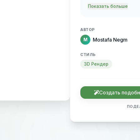
name elegantly prot
Показать больше
sense of motion and
АВТОР
Mostafa Negm
M
СТИЛЬ
3D Рендер
Создать подоб
ПОДЕ