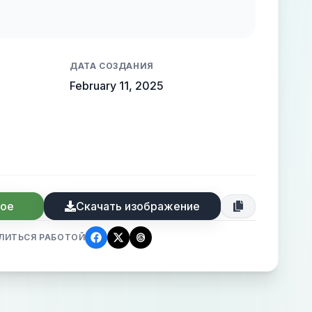
ruding from the background, creating a
 high-end elegance.
ДАТА СОЗДАНИЯ
February 11, 2025
ное
Скачать изображение
ЛИТЬСЯ РАБОТОЙ