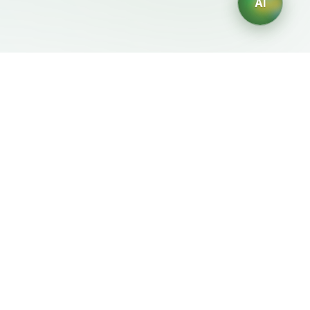
AI
Документы
ИИ-генераторы
Условия использования
Генератор логотипов ИИ
Политика
Генератор аватаров ИИ
конфиденциальности
ИИ-генератор деловых
Политика возврата
портретов
ИИ-генератор дизайна
интерьера
ИИ-генератор
персонажей
ИИ-генератор дизайна
футболок
Генератор обоев ИИ
Генератор татуировок
ИИ
Генератор раскрасок ИИ