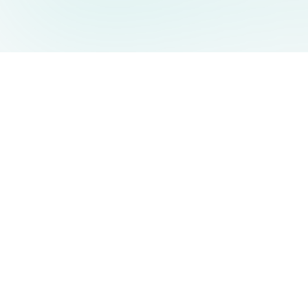
AIDesign
©
2026
AIDesign
.
Все права защищены
Бесплатный сервис создания изображений с ИИ для
каждого