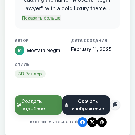
Lawyer" with a gold luxury theme.
The logo should incorporate a
Показать больше
flowing, streamlined metallic
gradient, with the name elegantly
АВТОР
ДАТА СОЗДАНИЯ
protruding from the background,
February 11, 2025
Mostafa Negm
M
creating a sense of motion and
high-end elegance.
СТИЛЬ
3D Рендер
Создать
Скачать
подобное
изображение
ПОДЕЛИТЬСЯ РАБОТОЙ