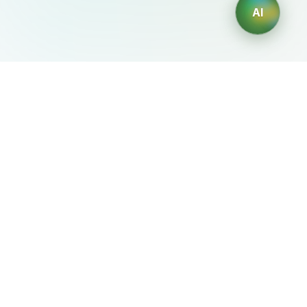
AI
AIDesign
©
2026
AIDesign
.
Все права защищены
Бесплатный сервис создания изображений с ИИ для
каждого
О сервисе
Free Audio Editor
Use Suno
Suno Downloader Pro
Flappy Bird
Free AI Storyboard
AIBEI