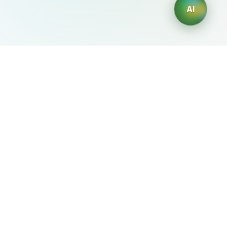
AI
AIDesign
©
2026
AIDesign
.
Все права защищены
Бесплатный сервис создания изображений с ИИ для
каждого
О сервисе
Free Audio Editor
Use Suno
Suno Downloader Pro
Flappy Bird
Free AI Storyboard
AIBEI