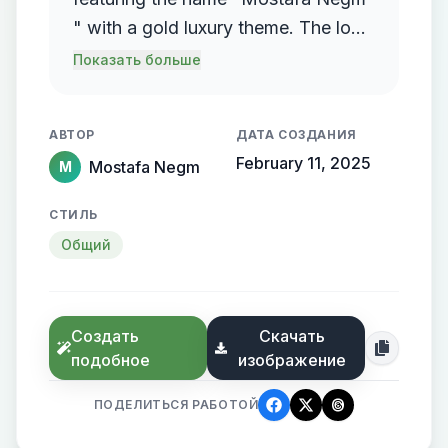
" with a gold luxury theme. The logo
should incorporate a flowing,
Показать больше
streamlined metallic gradient, with
the name elegantly protruding from
АВТОР
ДАТА СОЗДАНИЯ
the background, creating a sense of
February 11, 2025
Mostafa Negm
M
motion and high-end elegance.
СТИЛЬ
Общий
Создать
Скачать
подобное
изображение
ПОДЕЛИТЬСЯ РАБОТОЙ