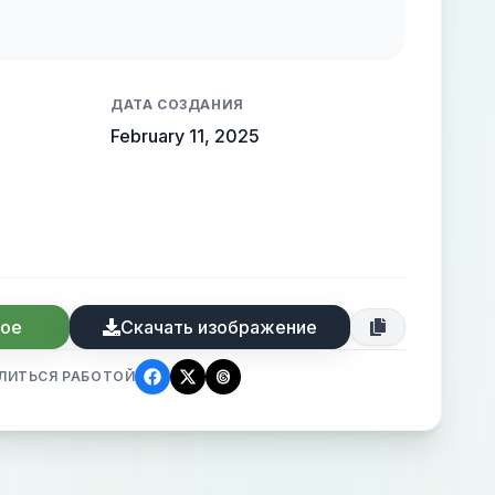
ruding from the background, creating a
 high-end elegance.
ДАТА СОЗДАНИЯ
February 11, 2025
ное
Скачать изображение
ЛИТЬСЯ РАБОТОЙ