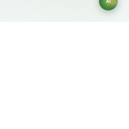
AI
Документы
ИИ-генераторы
Условия использования
Генератор логотипов ИИ
Политика
Генератор аватаров ИИ
конфиденциальности
ИИ-генератор деловых
Политика возврата
портретов
ИИ-генератор дизайна
интерьера
ИИ-генератор
персонажей
ИИ-генератор дизайна
футболок
Генератор обоев ИИ
Генератор татуировок
ИИ
Генератор раскрасок ИИ