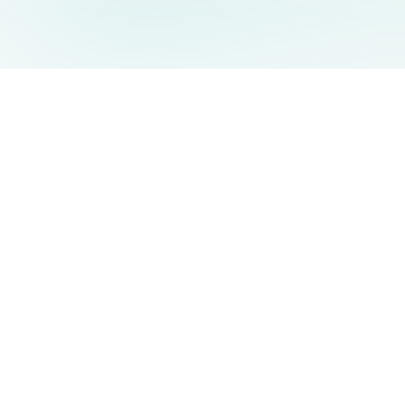
AIDesign
©
2026
AIDesign
.
Все права защищены
Бесплатный сервис создания изображений с ИИ для
каждого