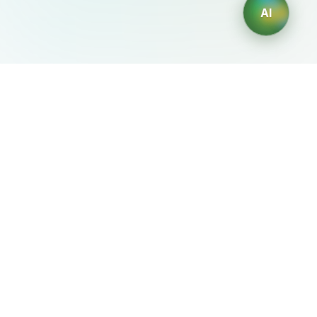
AI
AIDesign
©
2026
AIDesign
.
Все права защищены
Бесплатный сервис создания изображений с ИИ для
каждого
О сервисе
Free Audio Editor
Use Suno
Suno Downloader Pro
Flappy Bird
Free AI Storyboard
AIBEI