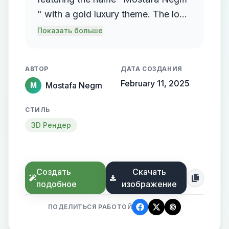
" with a gold luxury theme. The logo
should incorporate a flowing,
Показать больше
streamlined metallic gradient, with
the name elegantly protruding from
АВТОР
ДАТА СОЗДАНИЯ
the background, creating a sense of
February 11, 2025
Mostafa Negm
M
motion and high-end elegance.
СТИЛЬ
3D Рендер
Создать
Скачать
подобное
изображение
ПОДЕЛИТЬСЯ РАБОТОЙ