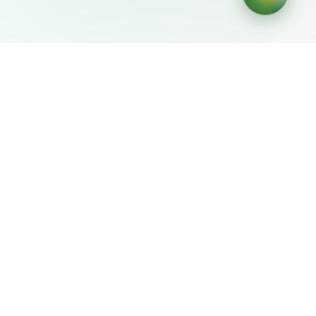
AIDesign
©
2026
AIDesign
.
Все права защищены
Бесплатный сервис создания изображений с ИИ для
каждого
О сервисе
Free Audio Editor
Use Suno
Suno Downloader Pro
Flappy Bird
Free AI Storyboard
AIBEI
Driving In The World