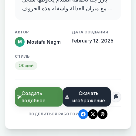
مع ميزان العدالة واسفله هذه الحروف D
and E and F
АВТОР
ДАТА СОЗДАНИЯ
February 12, 2025
Mostafa Negm
M
СТИЛЬ
Общий
Создать
Скачать
подобное
изображение
ПОДЕЛИТЬСЯ РАБОТОЙ