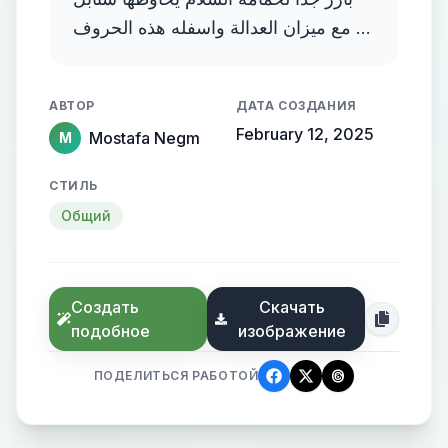
مع ميزان العدالة واسفله هذه الحروف D
and E and F
АВТОР
ДАТА СОЗДАНИЯ
February 12, 2025
Mostafa Negm
M
СТИЛЬ
Общий
Создать
Скачать
подобное
изображение
ПОДЕЛИТЬСЯ РАБОТОЙ