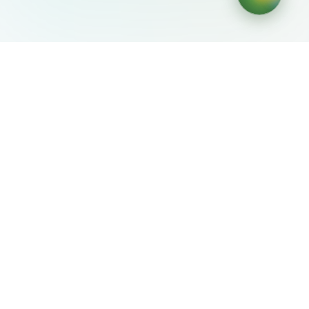
AIDesign
©
2026
AIDesign
.
Все права защищены
Бесплатный сервис создания изображений с ИИ для
каждого
О сервисе
Free Audio Editor
Use Suno
Suno Downloader Pro
Flappy Bird
Free AI Storyboard
AIBEI
Driving In The World