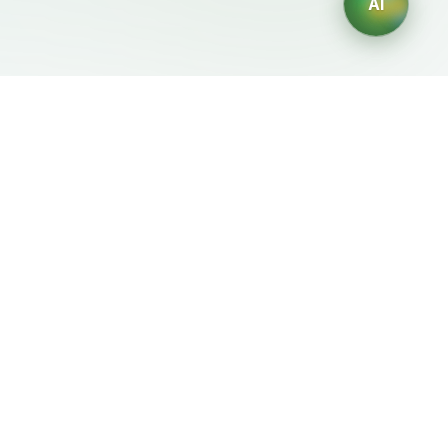
AI
Документы
ИИ-генераторы
Условия использования
Генератор логотипов ИИ
Политика
Генератор аватаров ИИ
конфиденциальности
ИИ-генератор деловых
Политика возврата
портретов
ИИ-генератор дизайна
интерьера
ИИ-генератор
персонажей
ИИ-генератор дизайна
футболок
Генератор обоев ИИ
Генератор татуировок
ИИ
Генератор раскрасок ИИ