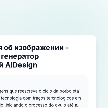
 об изображении -
 генератор
 AIDesign
ens que reescreva o ciclo da borboleta
 tecnologia com traços tercnologicos em
lo ,iniciando o processo do ovulo até a