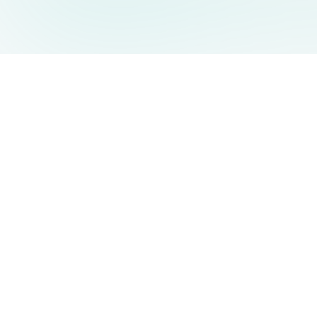
AIDesign
©
2026
AIDesign
.
Все права защищены
Бесплатный сервис создания изображений с ИИ для
каждого