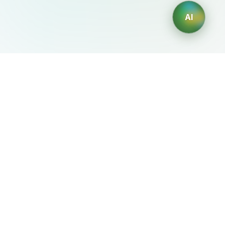
AI
AIDesign
©
2026
AIDesign
.
Все права защищены
Бесплатный сервис создания изображений с ИИ для
каждого
О сервисе
Free Audio Editor
Use Suno
Suno Downloader Pro
Flappy Bird
Free AI Storyboard