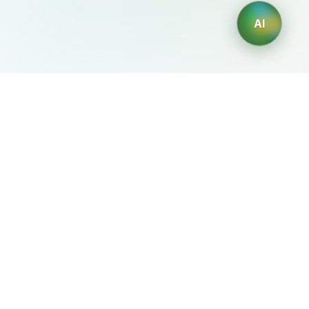
AI
AIDesign
©
2026
AIDesign
.
Все права защищены
Бесплатный сервис создания изображений с ИИ для
каждого
О сервисе
Free Audio Editor
Use Suno
Suno Downloader Pro
Flappy Bird
Free AI Storyboard