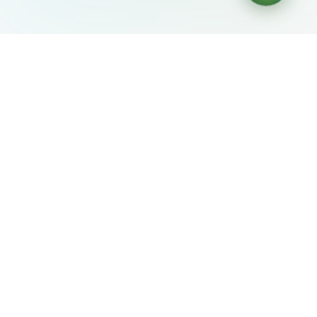
AIDesign
©
2026
AIDesign
.
Все права защищены
Бесплатный сервис создания изображений с ИИ для
каждого
О сервисе
Free Audio Editor
Use Suno
Suno Downloader Pro
Flappy Bird
Free AI Storyboard
AIBEI
Driving In The World