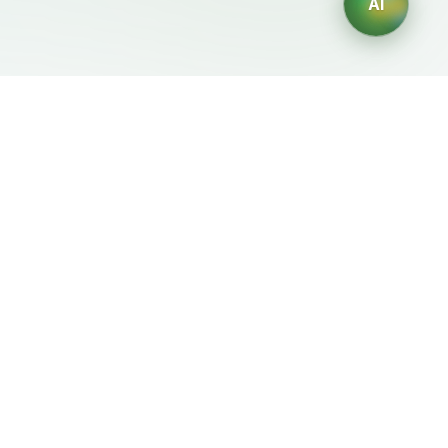
AI
Документы
ИИ-генераторы
Условия использования
Генератор логотипов ИИ
Политика
Генератор аватаров ИИ
конфиденциальности
ИИ-генератор деловых
Политика возврата
портретов
ИИ-генератор дизайна
интерьера
ИИ-генератор
персонажей
ИИ-генератор дизайна
футболок
Генератор обоев ИИ
Генератор татуировок
ИИ
Генератор раскрасок ИИ