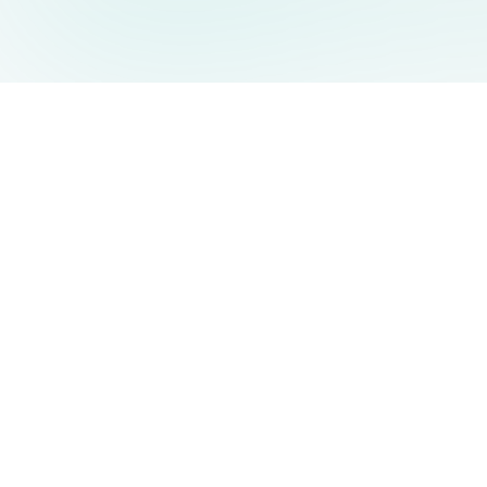
AIDesign
©
2026
AIDesign
.
Все права защищены
Бесплатный сервис создания изображений с ИИ для
каждого