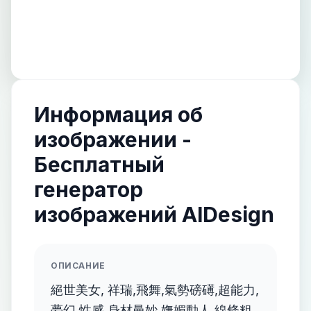
Информация об
изображении -
Бесплатный
генератор
изображений AIDesign
ОПИСАНИЕ
絕世美女, 祥瑞,飛舞,氣勢磅礡,超能力,
夢幻,性感,身材曼妙,嫵媚動人,線條粗