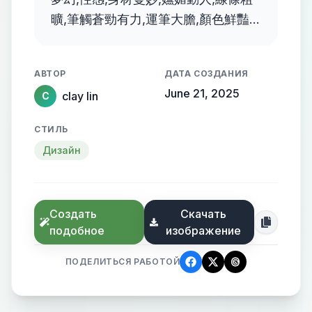
曠,筆觸蒼勁有力,運筆大膽,顏色鮮豔,
畫風有抽象並融合透明科幻的風格
АВТОР
ДАТА СОЗДАНИЯ
June 21, 2025
clay lin
C
СТИЛЬ
Дизайн
Создать
Скачать
подобное
изображение
ПОДЕЛИТЬСЯ РАБОТОЙ