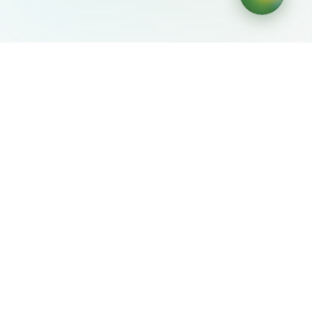
AIDesign
©
2026
AIDesign
.
Все права защищены
Бесплатный сервис создания изображений с ИИ для
каждого
О сервисе
Free Audio Editor
Use Suno
Suno Downloader Pro
Flappy Bird
Free AI Storyboard
AIBEI
Driving In The World