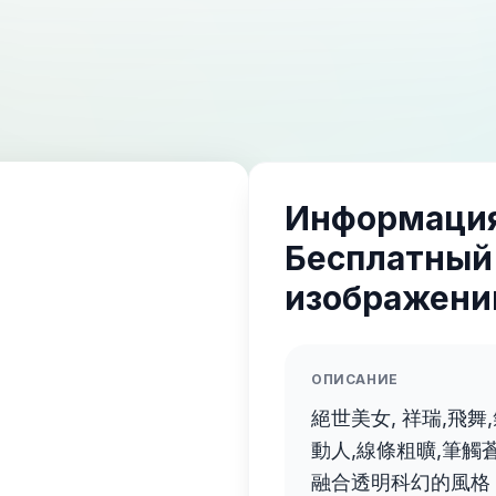
Информация
Бесплатный
изображений
ОПИСАНИЕ
絕世美女, 祥瑞,飛舞
動人,線條粗曠,筆觸
融合透明科幻的風格