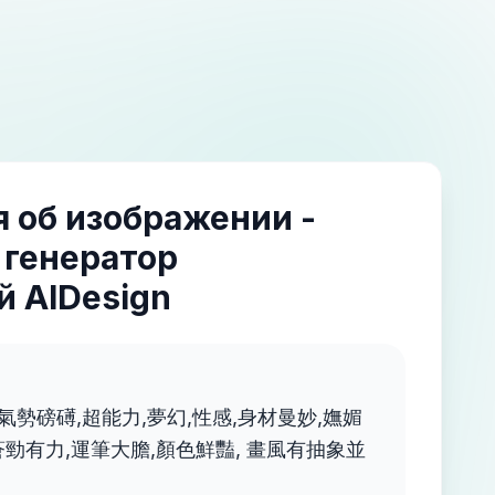
 об изображении -
 генератор
 AIDesign
,氣勢磅礡,超能力,夢幻,性感,身材曼妙,嫵媚
蒼勁有力,運筆大膽,顏色鮮豔, 畫風有抽象並