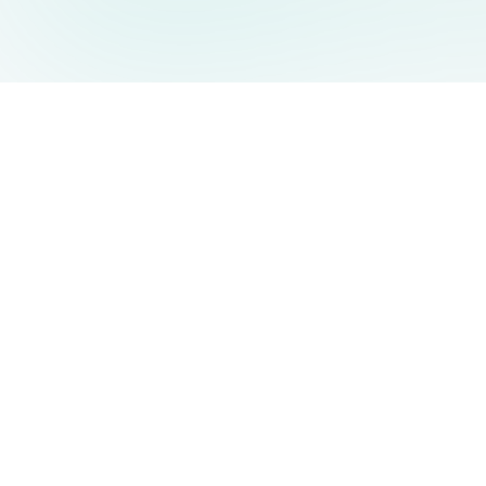
AIDesign
©
2026
AIDesign
.
Все права защищены
Бесплатный сервис создания изображений с ИИ для
каждого