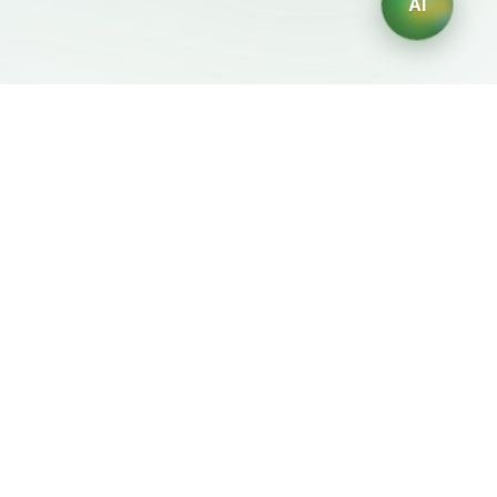
AI
Документы
ИИ-генераторы
Условия использования
Генератор логотипов ИИ
Политика
Генератор аватаров ИИ
конфиденциальности
ИИ-генератор деловых
Политика возврата
портретов
ИИ-генератор дизайна
интерьера
ИИ-генератор
персонажей
ИИ-генератор дизайна
футболок
Генератор обоев ИИ
Генератор татуировок
ИИ
Генератор раскрасок ИИ