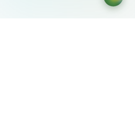
AIDesign
©
2026
AIDesign
.
Все права защищены
Бесплатный сервис создания изображений с ИИ для
каждого
О сервисе
Free Audio Editor
Use Suno
Suno Downloader Pro
Flappy Bird
Free AI Storyboard
AIBEI
Driving In The World