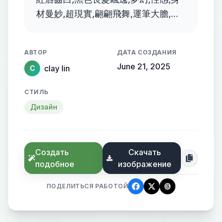
材曼妙,超現實,翩翩飛舞,運筆大膽,顏
色鮮豔, 畫風融合抽象,透明夢幻的風
格
АВТОР
ДАТА СОЗДАНИЯ
June 21, 2025
clay lin
C
СТИЛЬ
Дизайн
Создать
Скачать
подобное
изображение
ПОДЕЛИТЬСЯ РАБОТОЙ