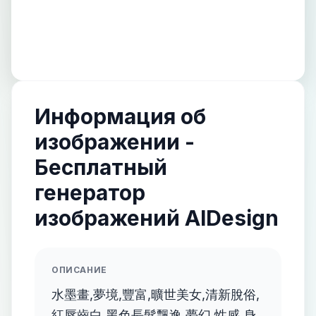
Информация об
изображении -
Бесплатный
генератор
изображений AIDesign
ОПИСАНИЕ
水墨畫,夢境,豐富,曠世美女,清新脫俗,
紅唇齒白,黑色長髮飄逸,夢幻,性感,身