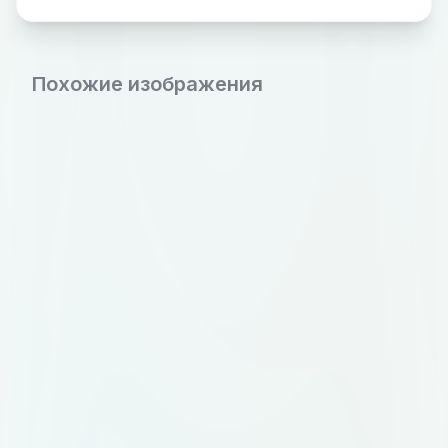
limpio, similar al de los pitch decks
de startups tecnológicas. 🖼️
Estructura visual requerida: Círculo
Похожие изображения
central grande: Texto: API Hiper
Personalización Permitir que este
texto esté en dos líneas para
mantener buena proporción y
legibilidad. Color de fondo:
#2DCC70 Texto en blanco. Tres
círculos secundarios destacados
(distribuidos alrededor del círculo
principal): Textos: Q3 Datos del
cliente Q3 Segmentación Q3
Cuenta Sueldo Estilo diferenciado
para destacarlos (por ejemplo, con