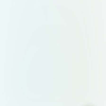
paleta limitada, estética moderna,
uso limpio del espacio. Fondo del
gráfico: preferentemente #272729,
o blanco si mejora la visibilidad
general. Diseño sin sobrecarga
visual, sin íconos ni adornos
innecesarios. Las líneas que
conectan los elementos deben ser
delgadas y discretas. Todos los
textos deben estar completos, sin
cortes de palabra ni saltos
innecesarios. 📐 Especificaciones
técnicas: Formato horizontal 16:9
para uso directo en presentaciones
de PowerPoint. Entrega final en: