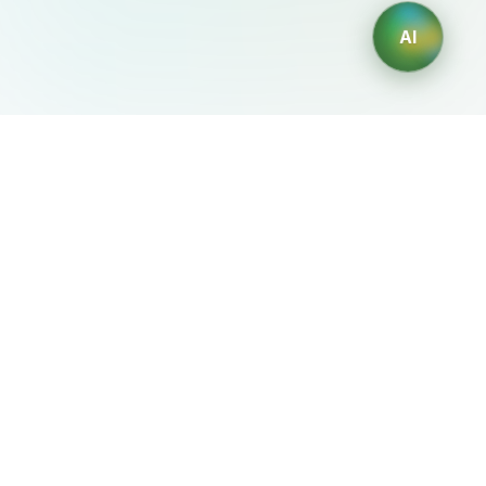
PNG de alta resolución. SVG o PDF
vectorial, para permitir ajustes
AI
futuros si es necesario.
AIDesign
©
2026
AIDesign
.
Все права защищены
Бесплатный сервис создания изображений с ИИ для
каждого
О сервисе
Free Audio Editor
Use Suno
Suno Downloader Pro
Flappy Bird
Free AI Storyboard