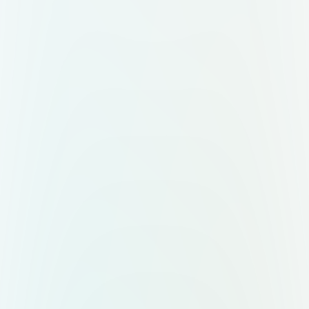
mayor tamaño, grosor o leve
sombra). Color igual o derivado del
círculo central (#2DCC70 o variante
armónica). Los textos deben estar
siempre en una sola línea (no dividir
palabras). Cuatro textos adicionales
orbitando sin círculos: Tipos de
tarjetas Productos Activos Impacto
Reputacional Empresas asociadas
Conectados al círculo central con
líneas finas. No deben estar dentro
de círculos, sino sobre el fondo
directamente. Tipografía sans-serif
clara, legible y profesional. 🎨 Estilo
visual: Inspirado en el estilo visual
del deck adjunto: fondos sólidos,