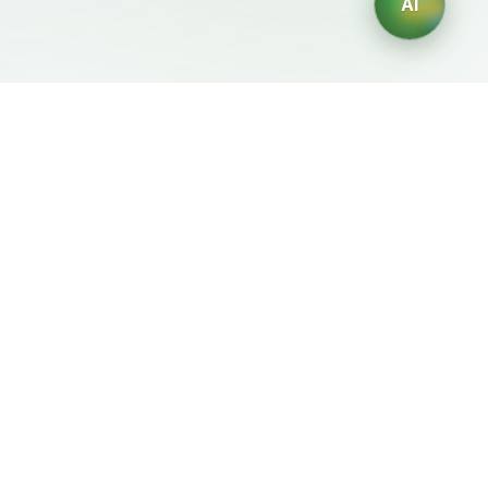
AI
Документы
ИИ-генераторы
Условия использования
Генератор логотипов ИИ
Политика
Генератор аватаров ИИ
конфиденциальности
ИИ-генератор деловых
Политика возврата
портретов
ИИ-генератор дизайна
интерьера
ИИ-генератор
персонажей
ИИ-генератор дизайна
футболок
Генератор обоев ИИ
Генератор татуировок
ИИ
Генератор раскрасок ИИ