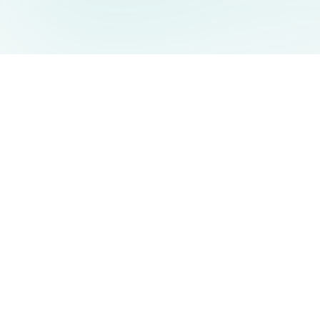
AIDesign
©
2026
AIDesign
.
Все права защищены
Бесплатный сервис создания изображений с ИИ для
каждого