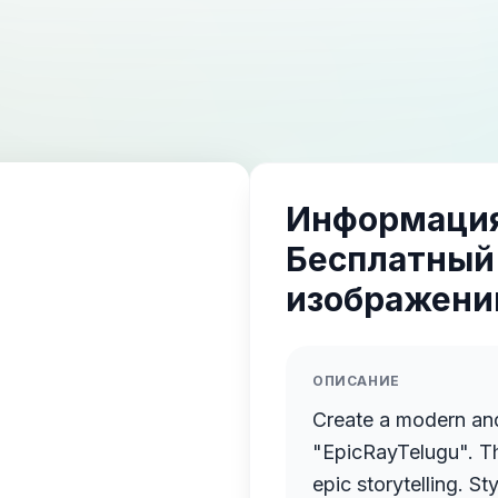
Информация
Бесплатный
изображений
ОПИСАНИЕ
Create a modern an
"EpicRayTelugu". Theme: Telugu entertainment, tech, and
epic storytelling. Style: Cinematic + Futuristic + Minimal