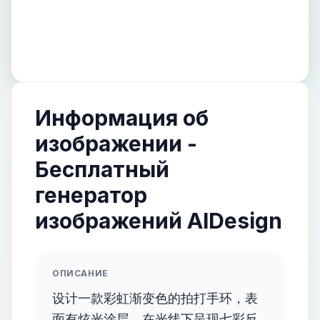
Информация об
изображении -
Бесплатный
генератор
изображений AIDesign
ОПИСАНИЕ
设计一款彩虹渐变色的拍打手环，表
面有炫光涂层，在光线下呈现七彩反