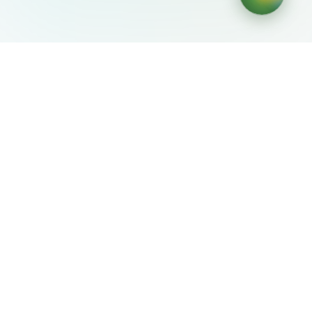
AIDesign
©
2026
AIDesign
.
Все права защищены
Бесплатный сервис создания изображений с ИИ для
каждого
О сервисе
Free Audio Editor
Use Suno
Suno Downloader Pro
Flappy Bird
Free AI Storyboard
AIBEI
Driving In The World