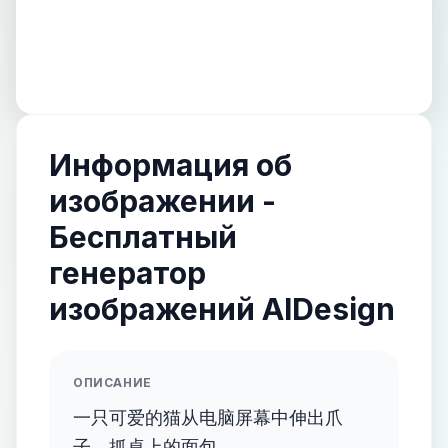
Информация об
изображении -
Бесплатный
генератор
изображений AIDesign
ОПИСАНИЕ
一只可爱的猫从电脑屏幕中伸出爪
子，抓桌上的面包