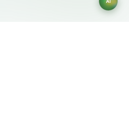
AI
Документы
ИИ-генераторы
Условия использования
Генератор логотипов ИИ
Политика
Генератор аватаров ИИ
конфиденциальности
ИИ-генератор деловых
Политика возврата
портретов
ИИ-генератор дизайна
интерьера
ИИ-генератор
персонажей
ИИ-генератор дизайна
футболок
Генератор обоев ИИ
Генератор татуировок
ИИ
Генератор раскрасок ИИ