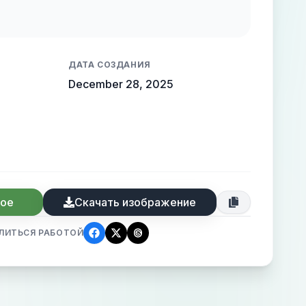
表情糅合冷酷与忧郁清冷，细微神态楚楚动
托电影氛围，面部特写捕捉慵懒动态，写实
皮肤通透感，CG 厚涂增强光影质感，魅力
ДАТА СОЗДАНИЯ
December 28, 2025
ное
Скачать изображение
ЛИТЬСЯ РАБОТОЙ