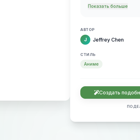
膜，皮肤细腻白皙，
Показать больше
人。暗光沙发背景烘
笔触刻画发丝层次与
АВТОР
十足。
Jeffrey Chen
J
СТИЛЬ
Аниме
Создать подоб
ПОДЕ