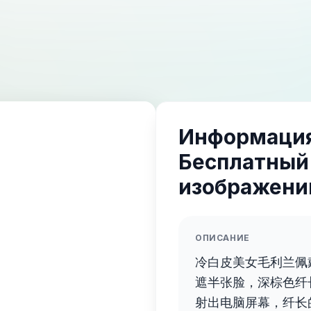
Информация
Бесплатный
изображений
ОПИСАНИЕ
冷白皮美女毛利兰佩
遮半张脸，深棕色纤
射出电脑屏幕，纤长