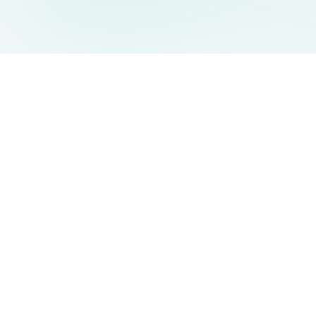
AIDesign
©
2026
AIDesign
.
Все права защищены
Бесплатный сервис создания изображений с ИИ для
каждого