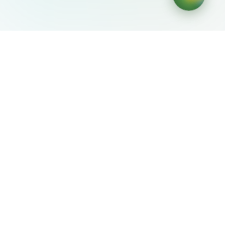
AIDesign
©
2026
AIDesign
.
Все права защищены
Бесплатный сервис создания изображений с ИИ для
каждого
О сервисе
Free Audio Editor
Use Suno
Suno Downloader Pro
Flappy Bird
Free AI Storyboard
AIBEI
Driving In The World