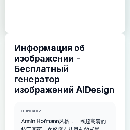
Информация об
изображении -
Бесплатный
генератор
изображений AIDesign
ОПИСАНИЕ
Armin Hofmann风格，一幅超高清的
特写画面：在极度克莱恩蓝的背景