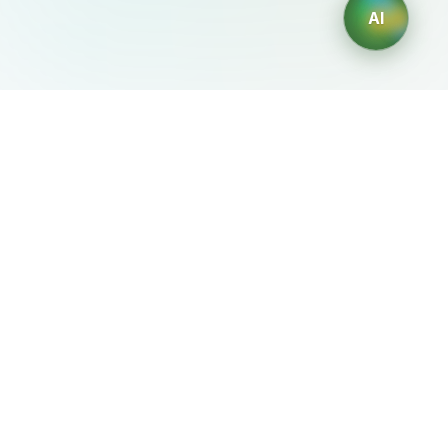
AI
AIDesign
©
2026
AIDesign
.
Все права защищены
Бесплатный сервис создания изображений с ИИ для
каждого
О сервисе
Free Audio Editor
Use Suno
Suno Downloader Pro
Flappy Bird
Free AI Storyboard
AIBEI