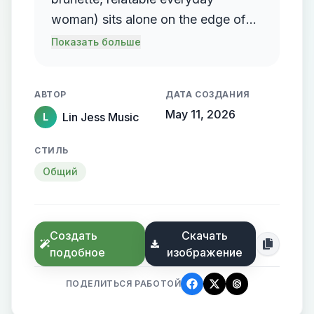
woman) sits alone on the edge of
the bed, looking down emotionally.
Показать больше
Rain gently streaks the window.
Cinematic, intimate, melancholic
АВТОР
ДАТА СОЗДАНИЯ
tone.
May 11, 2026
Lin Jess Music
L
СТИЛЬ
Общий
Создать
Скачать
подобное
изображение
ПОДЕЛИТЬСЯ РАБОТОЙ