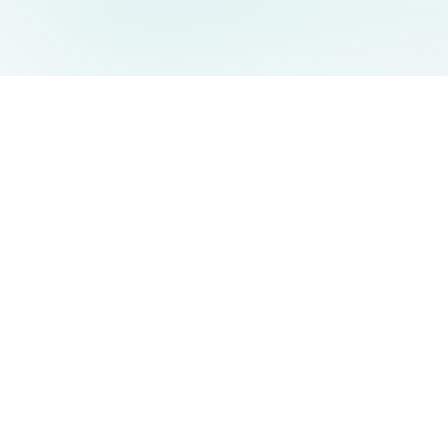
AIDesign
©
2026
AIDesign
.
Все права защищены
Бесплатный сервис создания изображений с ИИ для
каждого