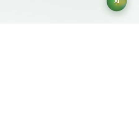
AI
Документы
ИИ-генераторы
Условия использования
Генератор логотипов ИИ
Политика
Генератор аватаров ИИ
конфиденциальности
ИИ-генератор деловых
Политика возврата
портретов
ИИ-генератор дизайна
интерьера
ИИ-генератор
персонажей
ИИ-генератор дизайна
футболок
Генератор обоев ИИ
Генератор татуировок
ИИ
Генератор раскрасок ИИ