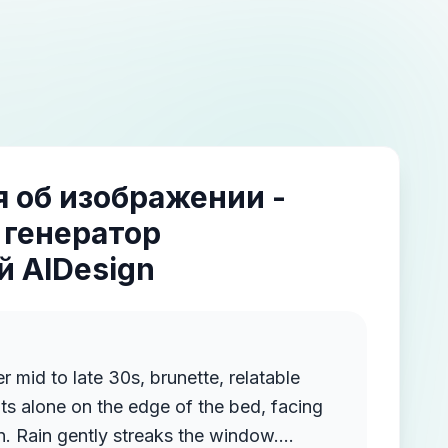
 об изображении -
 генератор
 AIDesign
r mid to late 30s, brunette, relatable
s alone on the edge of the bed, facing
. Rain gently streaks the window.