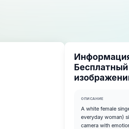
Информация
Бесплатный
изображений
ОПИСАНИЕ
A white female singe
everyday woman) sit
camera with emotion