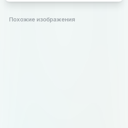
одинаково хорошо смотреться на
сайте, в мобильном приложении и
Похожие изображения
на бейдже организатора.
Цветовая палитра: глубокий
синий (#1E3A5F) как основной,
акцентный — мягкое золото
(#C9A96E). Допустим белый фон
или тёмная версия логотипа.
Идея знака: абстрактный символ,
объединяющий несколько
элементов в одно целое.
Например: несколько точек или
линий, сходящихся в одну форму.
Или стилизованная буква "М",
внутри которой просматривается