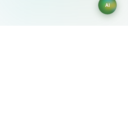
AI
AIDesign
©
2026
AIDesign
.
Все права защищены
Бесплатный сервис создания изображений с ИИ для
каждого
О сервисе
Free Audio Editor
Use Suno
Suno Downloader Pro
Flappy Bird
Free AI Storyboard
AIBEI