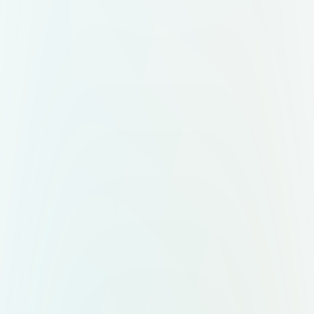
узел или связка. Без клише вроде
колокольчиков, воздушных шаров
и свадебных колец. Композиция:
знак + слово "Меро". Два
варианта — горизонтальный (знак
слева, текст справа) и
вертикальный (знак сверху, текст
снизу). Форматы: вектор,
прозрачный фон,
масштабируемость.