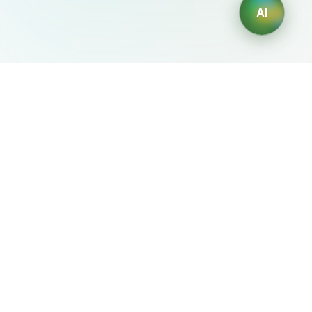
AI
AIDesign
©
2026
AIDesign
.
Все права защищены
Бесплатный сервис создания изображений с ИИ для
каждого
О сервисе
Free Audio Editor
Use Suno
Suno Downloader Pro
Flappy Bird
Free AI Storyboard
AIBEI