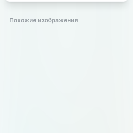
подрядчиков, календарь, чат,
бюджет, тайминг). Толщина линии
Похожие изображения
2px, скруглённые углы. 3.
Карточки и плашки: оформление
карточки подрядчика, плашки
статуса, кнопки. Чистые, с
мягкими тенями и скруглениями
12px. 4. Бейдж: «Топ-организатор
Меро» в сине-золотых тонах. 5.
Презентационный слайд: шаблон
с заголовком, подзаголовком и
местом для скриншота. Всё
должно выглядеть дорого,
технологично и внушать доверие.