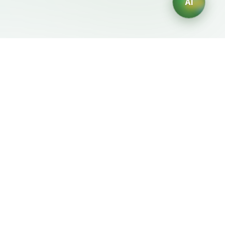
AI
Документы
ИИ-генераторы
Условия использования
Генератор логотипов ИИ
Политика
Генератор аватаров ИИ
конфиденциальности
ИИ-генератор деловых
Политика возврата
портретов
ИИ-генератор дизайна
интерьера
ИИ-генератор
персонажей
ИИ-генератор дизайна
футболок
Генератор обоев ИИ
Генератор татуировок
ИИ
Генератор раскрасок ИИ