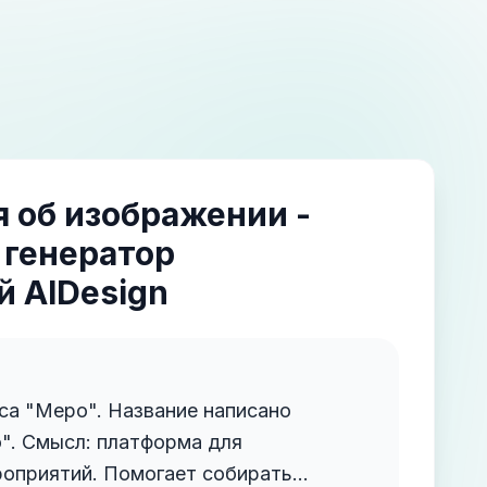
 об изображении -
 генератор
 AIDesign
са "Mepo". Название написано
а для
роприятий. Помогает собирать