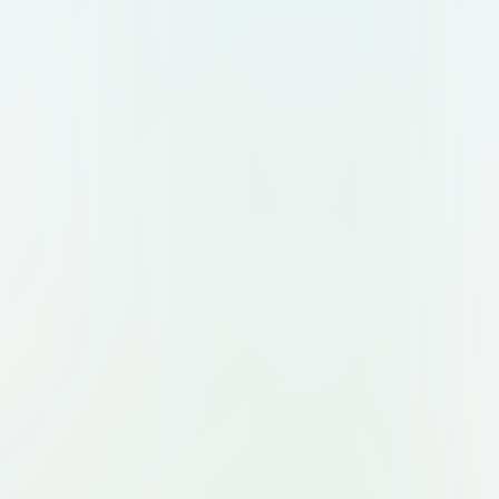
вается узел или связка. Без клише
ков, воздушных шаров и свадебных
знак слева, текст справа) и
рху, текст снизу). Форматы:
ый фон, масштабируемость.