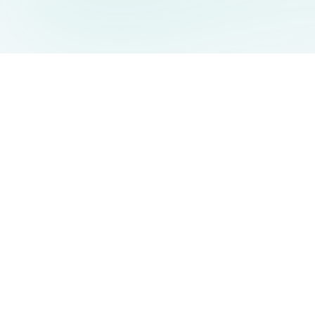
AIDesign
©
2026
AIDesign
.
Все права защищены
Бесплатный сервис создания изображений с ИИ для
каждого