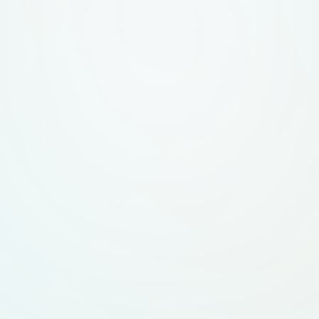
которой просматри
вроде колокольчи
колец. Композиция: знак + слово "Mepo". Два варианта
— горизонтальный (
вертикальный (знак све
вектор, прозрачн