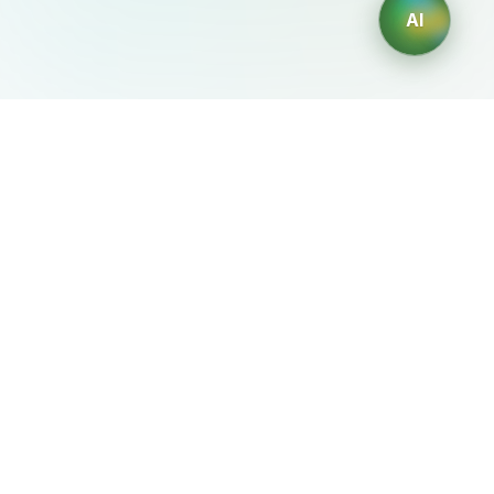
AI
AIDesign
©
2026
AIDesign
.
Все права защищены
Бесплатный сервис создания изображений с ИИ для
каждого
О сервисе
Free Audio Editor
Use Suno
Suno Downloader Pro
Flappy Bird
Free AI Storyboard
AIBEI