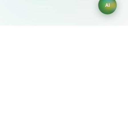
AI
AIDesign
©
2026
AIDesign
.
Все права защищены
Бесплатный сервис создания изображений с ИИ для
каждого
О сервисе
Free Audio Editor
Use Suno
Suno Downloader Pro
Flappy Bird
Free AI Storyboard
AIBEI