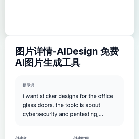
图片详情-AIDesign 免费
AI图片生成工具
提示词
i want sticker designs for the office
glass doors, the topic is about
cybersecurity and pentesting,
Threat map
创建者
创建时间