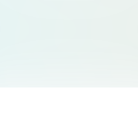
友情链接
支持
Free Audio Editor
邮箱
:
support@aidesign.click
Use Suno
𝕏
Suno Downloader Pro
当前版本
: 1.7.0
Flappy Bird