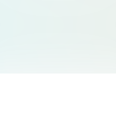
友情链接
支持
Free Audio Editor
邮箱
:
support@aidesign.click
Use Suno
𝕏
Suno Downloader Pro
当前版本
: 1.7.0
Flappy Bird