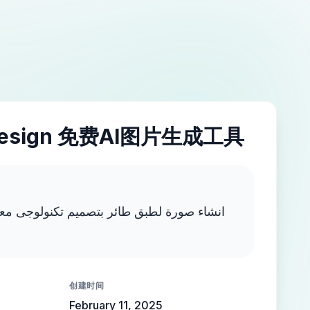
esign 免费AI图片生成工具
انشاء صورة لطبق طائر بتصميم تكنولوجى معقد
创建时间
February 11, 2025