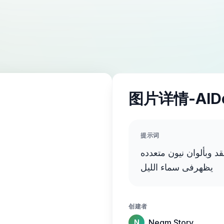
图片详情-AID
提示词
 وبألوان نيون متعدده
يظهرفى سماء الليل
创建者
Negm Story
N