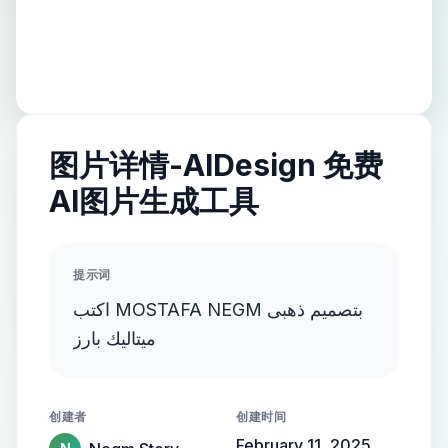
图片详情-AIDesign 免费
AI图片生成工具
提示词
اكتب MOSTAFA NEGM بتصميم ذهبى
ميتاليك بارز
创建者
创建时间
February 11, 2025