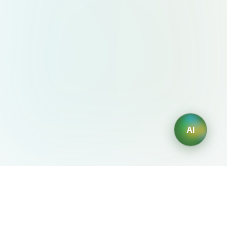
AI
AIDesign
©
2026
AIDesign
.
版权所有