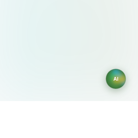
AI
AIDesign
©
2026
AIDesign
.
版权所有