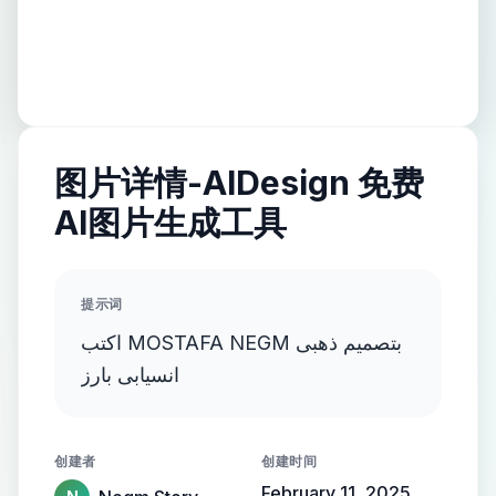
图片详情-AIDesign 免费
AI图片生成工具
提示词
اكتب MOSTAFA NEGM بتصميم ذهبى
انسيابى بارز
创建者
创建时间
February 11, 2025