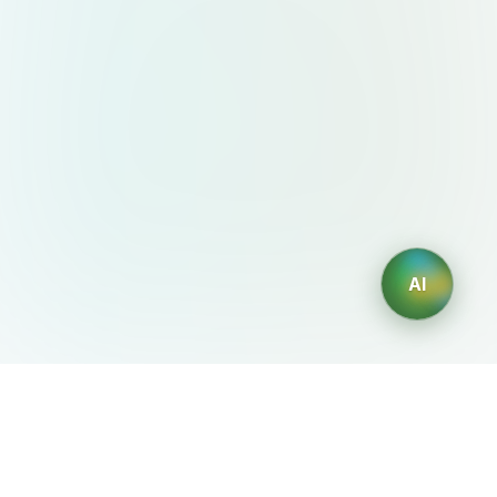
AI
AIDesign
©
2026
AIDesign
.
版权所有