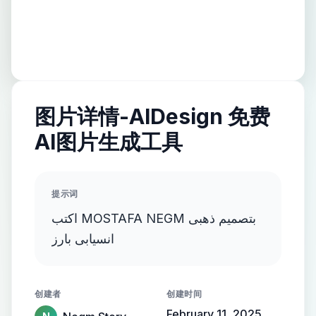
图片详情-AIDesign 免费
AI图片生成工具
提示词
اكتب MOSTAFA NEGM بتصميم ذهبى
انسيابى بارز
创建者
创建时间
February 11, 2025