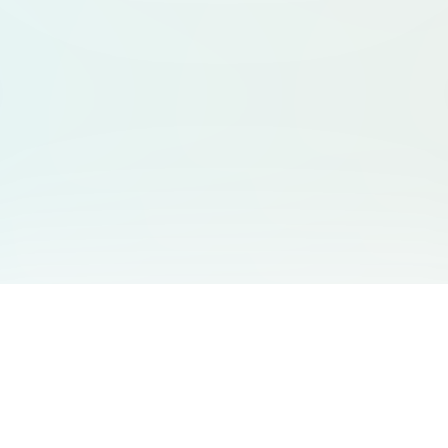
友情链接
支持
Free Audio Editor
邮箱
:
support@aidesign.click
Use Suno
𝕏
Suno Downloader Pro
当前版本
: 1.7.0
Flappy Bird