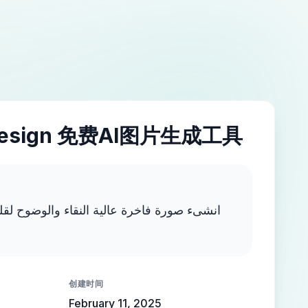
esign 免费AI图片生成工具
انشىء صورة فاخرة عالية النقاء والوضوح لقل
创建时间
February 11, 2025