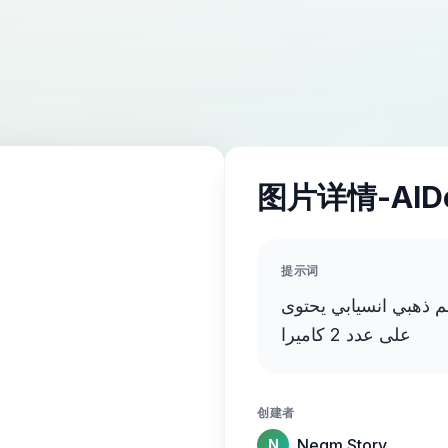
图片详情-AID
提示词
م ذهبي انسيابي يحتوى
على عدد 2 كاميرا
创建者
Negm Story
N