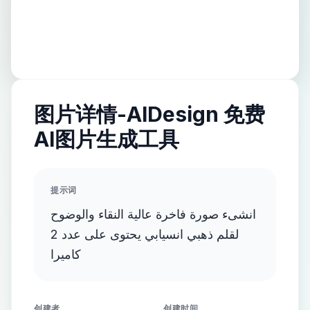
图片详情-AIDesign 免费
AI图片生成工具
提示词
انشىء صورة فاخرة عالية النقاء والوضوح
لقلم ذهبي انسيابي يحتوى على عدد 2
كاميرا
创建者
创建时间