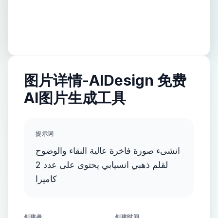
图片详情-AIDesign 免费
AI图片生成工具
提示词
انشىء صورة فاخرة عالية النقاء والوضوح
لقلم ذهبي انسيابي يحتوى على عدد 2
كاميرا
创建者
创建时间