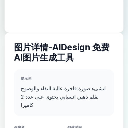
图片详情-AIDesign 免费
AI图片生成工具
提示词
انشىء صورة فاخرة عالية النقاء والوضوح
لقلم ذهبي انسيابي يحتوى على عدد 2
كاميرا
创建者
创建时间